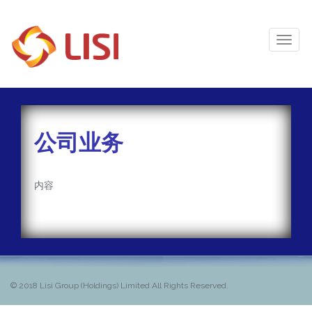
Toggl
Naviga
公司业务
内容
© 2018
Lisi Group (Holdings) Limited All Rights Reserved.