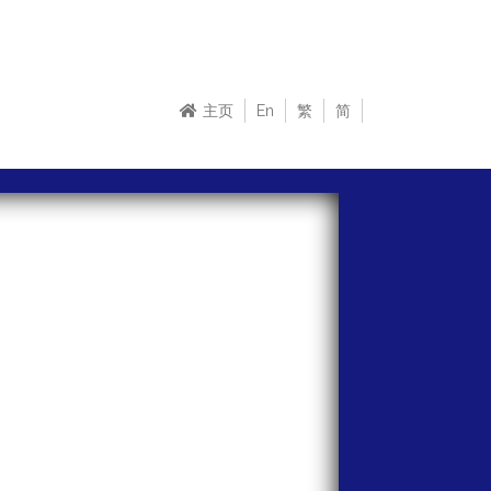
主页
En
繁
简