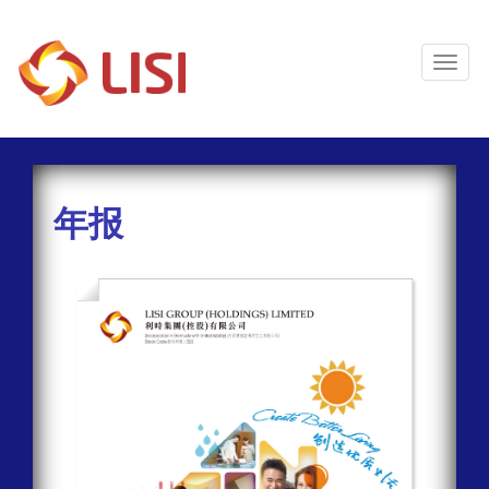
Toggl
Naviga
年报