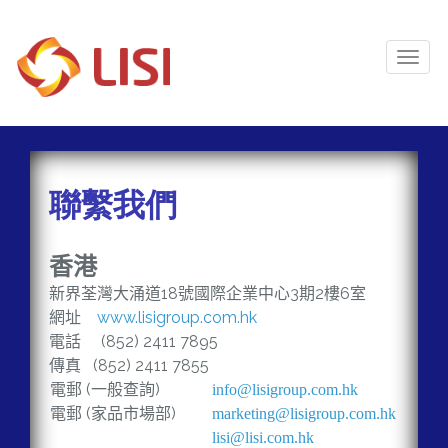
Toggl
Naviga
聯繫我們
香
港
新界荃灣大涌道18號國際企業中心3期2樓6室
網址
www.lisigroup.com.hk
電話
(852) 2411 7895
傳真
(852) 2411 7855
電郵
(
一般查詢
)
info@lisigroup.com.hk
電郵
(
家品市場部
)
marketing@lisigroup.com.hk
lisi@lisi.com.hk