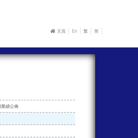
主頁
En
繁
简
期業績公佈