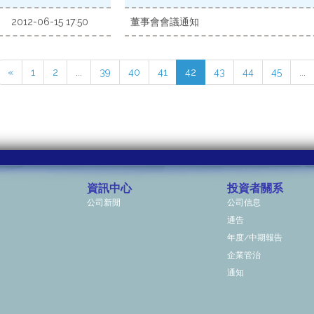
2012-06-15 17:50
董事會會議通知
«
1
2
...
39
40
41
42
43
44
45
...
資訊中心
投資者關系
公司新閒
公司信息
通告
年度/中期報告
企業管治
通知