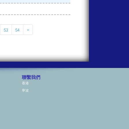
53
54
»
聯繫我們
香港
寧波