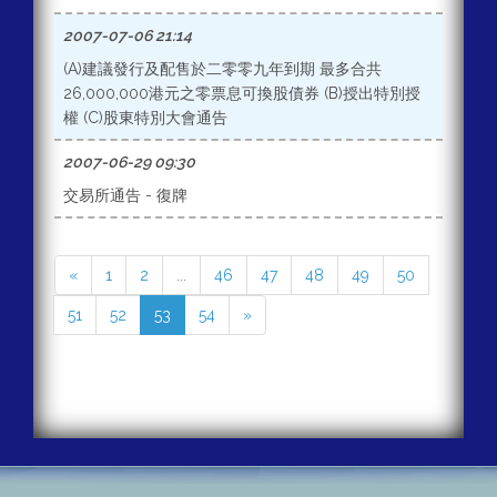
2007-07-06 21:14
(A)建議發行及配售於二零零九年到期 最多合共
26,000,000港元之零票息可換股債券 (B)授出特別授
權 (C)股東特別大會通告
2007-06-29 09:30
交易所通告 - 復牌
«
1
2
...
46
47
48
49
50
51
52
53
54
»