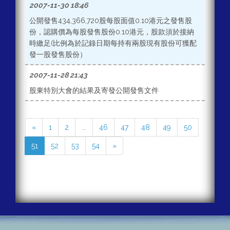
2007-11-30 18:46
公開發售434,366,720股每股面值0.10港元之發售股
份，認購價為每股發售股份0.10港元，股款須於接納
時繳足(比例為於記錄日期每持有兩股現有股份可獲配
發一股發售股份）
2007-11-28 21:43
股東特別大會的結果及寄發公開發售文件
«
1
2
...
46
47
48
49
50
51
52
53
54
»